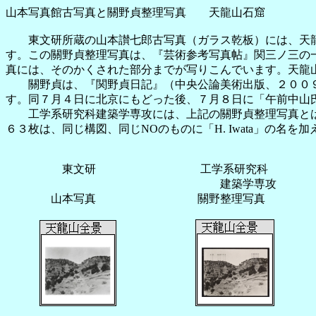
山本写真館古写真と關野貞整理写真 天龍山石窟
東文研所蔵の山本讃七郎古写真（ガラス乾板）には、天龍
す。この關野貞整理写真は、『芸術参考写真帖』関三ノ三の
真には、そのかくされた部分までが写りこんでいます。天龍
關野貞は、『関野貞日記』（中央公論美術出版、２００９
す。同７月４日に北京にもどった後、７月８日に「午前中山
工学系研究科建築学専攻には、上記の關野貞整理写真とは
６３枚は、同じ構図、同じNOのものに「H. Iwata」の
東文研 工学系研究科
建築学専攻
山本写真 關野整理写