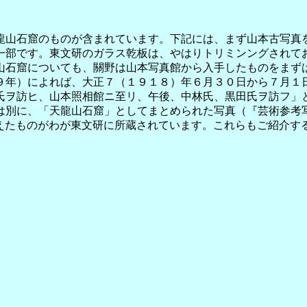
山石窟のものが含まれています。下記には、まず山本古写真を
一部です。東文研のガラス乾板は、やはりトリミンングされて
山石窟についても、關野は山本写真館から入手したものをまず
年）によれば、大正７（１９１８）年６月３０日から７月１日
氏ヲ訪ヒ、山本照相館ニ至リ、午後、中林氏、黒田氏ヲ訪フ」
別に、「天龍山石窟」としてまとめられた写真（『芸術参考写
名を加えたものがわが東文研に所蔵されています。これらもご紹介
真