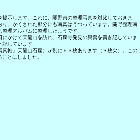
提示します。これに、關野貞の整理写真を対比しておきま
おり、かくされた部分にも写真はうつっています。關野整理写
は整理アルバムに整理したようです。
にかけて天龍山を訪れ、石窟寺発見の興奮を書き記していま
と記しています。
真帖』天龍山石窟）が別に６３枚あります（３枚欠）。この
することにしました。