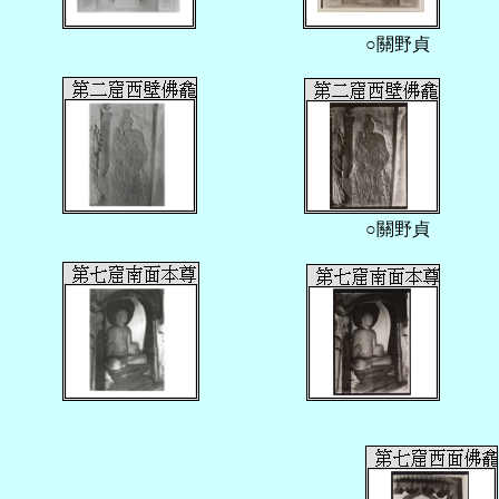
○關野貞
○關野貞